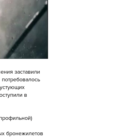
чения заставили
 потребовалось
пустующих
оступили в
епрофильной)
ных
бронежилетов