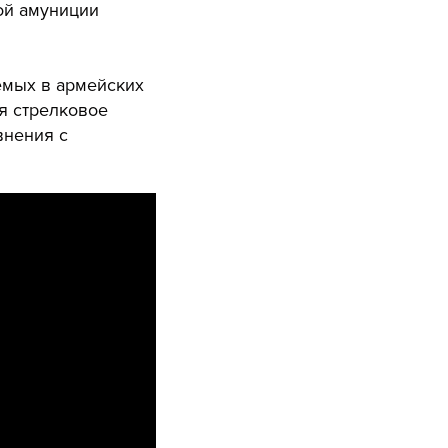
ой амуниции
емых в армейских
я стрелковое
внения с