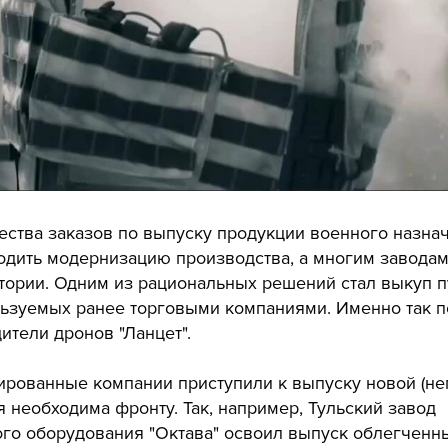
ства заказов по выпуску продукции военного назна
одить модернизацию производства, а многим заводам
тории. Одним из рациональных решений стал выкуп 
льзуемых ранее торговыми компаниями. Именно так п
тели дронов "Ланцет".
ированные компании приступили к выпуску новой (н
я необходима фронту. Так, например, Тульский завод
ого оборудования "Октава" освоил выпуск облегчен